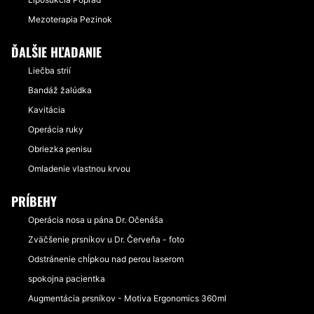
Mezoterapia Pezinok
ĎALŠIE HĽADANIE
Liečba strií
Bandáž žalúdka
Kavitácia
Operácia ruky
Obriezka penisu
Omladenie vlastnou krvou
PRÍBEHY
Operácia nosa u pána Dr. Očenáša
Zväčšenie prsníkov u Dr. Červeňa - foto
Odstránenie chĺpkou nad perou laserom
spokojna pacientka
Augmentácia prsníkov - Motiva Ergonomics 360ml