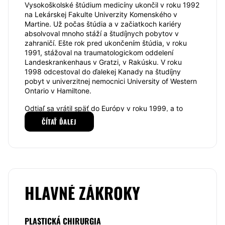
Vysokoškolské štúdium medicíny ukončil v roku 1992
na Lekárskej Fakulte Univerzity Komenského v
Martine. Už počas štúdia a v začiatkoch kariéry
absolvoval mnoho stáží a študíjnych pobytov v
zahraničí. Ešte rok pred ukončením štúdia, v roku
1991, stážoval na traumatologickom oddelení
Landeskrankenhaus v Gratzi, v Rakúsku. V roku
1998 odcestoval do ďalekej Kanady na študíjny
pobyt v univerzitnej nemocnici University of Western
Ontario v Hamiltone.
Odtiaľ sa vrátil späť do Európy v roku 1999, a to
konkrétne do Českej republiky na študíjny pobyt na
ČÍTAŤ ĎALEJ
Klinike plastickej chirurgie Nemocnice u sv. Anny v
Brne. V roku 2002 sa zúčastnil ďalšieho študíjneho
pobytu v Českej republike. Ten absolvoval v
Národnom onkologickom ústave Českej republiky v
Brne. Od roku 1992 do roku 1996 taktiež pracoval
na chirurgickom oddelení Nemocnice s Poliklinikou
vo Zvolene
, v centre hrudnej chirurgie Slovenskej
HLAVNÉ ZÁKROKY
republiky vo Vyšných Hágoch. V roku 2003 ukončil
postgraduálne špecializačné štúdium v odbore
plastickej chirurgie na Klinike plastickej chirurgie v
PLASTICKÁ CHIRURGIA
Bratislave.