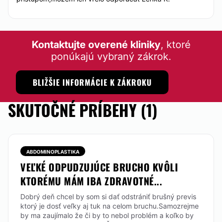
KOZMETICKÉ OŠETRENIA
Kontaktujte overené kliniky
, ktoré
Mikrodermabrázia
ponúkajú vybraný zákrok.
BLIŽŠIE INFORMÁCIE K ZÁKROKU
SKUTOČNÉ PRÍBEHY (1)
ABDOMINOPLASTIKA
VEĽKÉ ODPUDZUJÚCE BRUCHO KVÔLI
KTORÉMU MÁM IBA ZDRAVOTNÉ...
Dobrý deň chcel by som si dať odstrániť brušný previs
ktorý je dosť veľky aj tuk na celom bruchu.Samozrejme
by ma zaujímalo že či by to nebol problém a koľko by