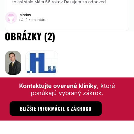
to asi stálo.Mám 56 rokov.Ďakujem za odpoveď.
Modos
2 komentáre
OBRÁZKY (2)
Kontaktujte overené kliniky
, ktoré
ponúkajú vybraný zákrok.
BLIŽŠIE INFORMÁCIE K ZÁKROKU