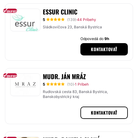
ESSUR CLINIC
5
(139)
44 Príbehy
·
Sládkovičova 23, Banská Bystrica
Odpovedá do
9h
KONTAKTOVAŤ
MUDR. JÁN MRÁZ
5
(10)
1 Príbeh
·
Rudlovská cesta 83, Banská Bystrica,
Banskobystrický kraj
KONTAKTOVAŤ