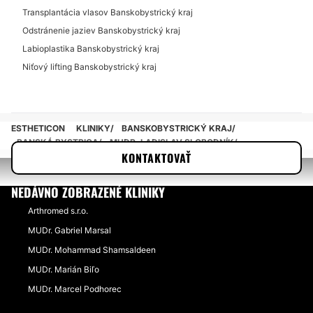
Transplantácia vlasov Banskobystrický kraj
Odstránenie jaziev Banskobystrický kraj
Labioplastika Banskobystrický kraj
Niťový lifting Banskobystrický kraj
ESTHETICON
KLINIKY
BANSKOBYSTRICKÝ KRAJ
BANSKÁ BYSTRICA
MUDR. LADISLAV SLOBODNÍK
KONTAKTOVAŤ
NEDÁVNO ZOBRAZENÉ KLINIKY
Arthromed s.r.o.
MUDr. Gabriel Marsal
MUDr. Mohammad Shamsaldeen
MUDr. Marián Biľo
MUDr. Marcel Podhorec