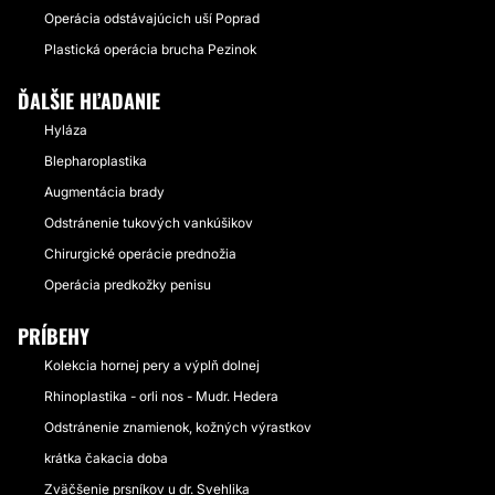
Operácia odstávajúcich uší Poprad
Plastická operácia brucha Pezinok
ĎALŠIE HĽADANIE
Hyláza
Blepharoplastika
Augmentácia brady
Odstránenie tukových vankúšikov
Chirurgické operácie prednožia
Operácia predkožky penisu
PRÍBEHY
Kolekcia hornej pery a výplň dolnej
Rhinoplastika - orli nos - Mudr. Hedera
Odstránenie znamienok, kožných výrastkov
krátka čakacia doba
Zväčšenie prsníkov u dr. Svehlika