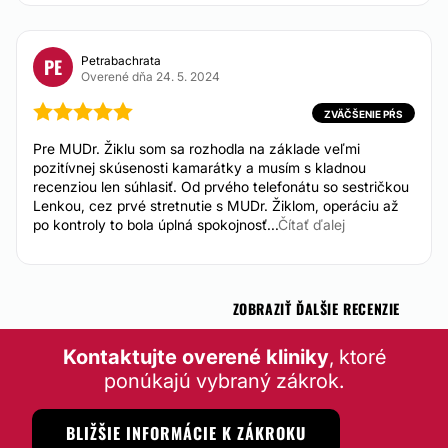
Od 680 €
Petrabachrata
PE
Overené dňa 24. 5. 2024
ZVÄČŠENIE PŔS
Pre MUDr. Žiklu som sa rozhodla na základe veľmi
pozitívnej skúsenosti kamarátky a musím s kladnou
recenziou len súhlasiť. Od prvého telefonátu so sestričkou
Lenkou, cez prvé stretnutie s MUDr. Žiklom, operáciu až
po kontroly to bola úplná spokojnosť...
Čítať ďalej
ZOBRAZIŤ ĎALŠIE RECENZIE
Kontaktujte overené kliniky
, ktoré
ponúkajú vybraný zákrok.
BLIŽŠIE INFORMÁCIE K ZÁKROKU