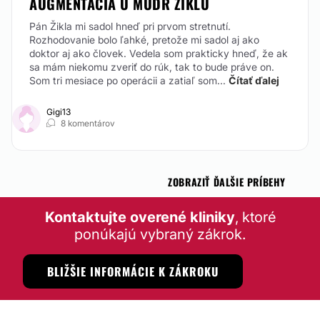
AUGMENTÁCIA U MUDR ŽIKLU
Pán Žikla mi sadol hneď pri prvom stretnutí.
Rozhodovanie bolo ľahké, pretože mi sadol aj ako
doktor aj ako človek. Vedela som prakticky hneď, že ak
sa mám niekomu zveriť do rúk, tak to bude práve on.
Som tri mesiace po operácii a zatiaľ som...
Čítať ďalej
Gigi13
8 komentárov
ZOBRAZIŤ ĎALŠIE PRÍBEHY
Kontaktujte overené kliniky
, ktoré
ponúkajú vybraný zákrok.
BLIŽŠIE INFORMÁCIE K ZÁKROKU