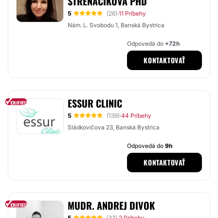
STRENÁČIKOVÁ PHD
5
(26)
11 Príbehy
·
Nám. L. Svobodu 1, Banská Bystrica
Odpovedá do
+72h
KONTAKTOVAŤ
ESSUR CLINIC
5
(139)
44 Príbehy
·
Sládkovičova 23, Banská Bystrica
Odpovedá do
9h
KONTAKTOVAŤ
MUDR. ANDREJ DIVOK
5
(33)
2 Príbehy