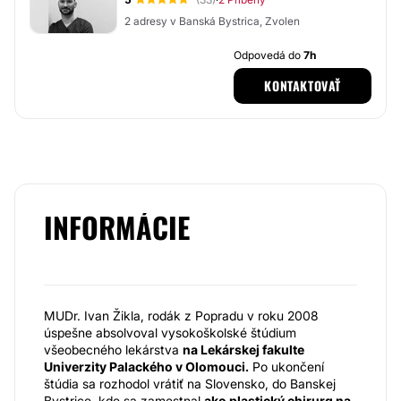
·
2 adresy v Banská Bystrica, Zvolen
Odpovedá do
7h
KONTAKTOVAŤ
INFORMÁCIE
MUDr. Ivan Žikla, rodák z Popradu v roku 2008
úspešne absolvoval vysokoškolské štúdium
všeobecného lekárstva
na Lekárskej fakulte
Univerzity Palackého v Olomouci.
Po ukončení
štúdia sa rozhodol vrátiť na Slovensko, do Banskej
Bystrice, kde sa zamestnal
ako plastický chirurg na