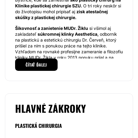
Klinike plastickej chirurgie SZU.
O tri roky neskôr si
do životopisu mohol pripísať aj
zisk atestačnej
skúšky z plastickej chirurgie.
Šikovnosť a zanietenie MUDr. Žiklu
si všimol aj
zakladateľ
súkromnej klinky Aesthetica,
odborník
na plastickú a estetickú chirurgiu Dr. Červeň, ktorý
prišiel za ním s ponukou práce na tejto klinike.
Vzhľadom na rovnaké profesijne zameranie a filozofiu
kliniky MUDr. Žikla v roku 2013 ponuku prijal a na
klinike Aesthetica pracuje dodnes.
ČÍTAŤ ĎALEJ
Klinika Aesthetica
je pomerne novým, moderným
zariadením, ktoré sa predmetom svojej činnosti
prirovnáva istým spôsobom k umeniu. Tak ako sochár
stojí pred náročnou úlohou vytvoriť z materiálu krásny
umelecký objekt, podobná je aj úloha plastického
chirurga. Ten sa snaží v prvom rade splniť predstavy
HLAVNÉ ZÁKROKY
pacienta a zároveň aj vložiť do zákroku určitú dávku
umeleckého cítenia. Samozrejme výsledok nezáleží
výhradne od zručností lekára, ale je ovplyvnený aj
PLASTICKÁ CHIRURGIA
procesom hojenia či samotným ochorením pacienta. Z
tohto dôvodu kladú lekári na klinike
dôraz najmä na