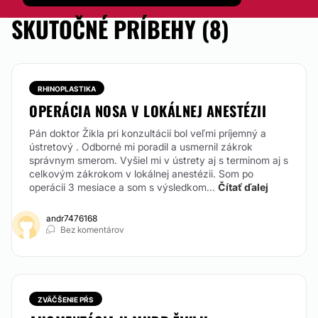
SKUTOČNÉ PRÍBEHY (8)
RHINOPLASTIKA
OPERÁCIA NOSA V LOKÁLNEJ ANESTÉZII
Pán doktor Žikla pri konzultácií bol veľmi príjemný a
ústretový . Odborné mi poradil a usmernil zákrok
správnym smerom. Vyšiel mi v ústrety aj s terminom aj s
celkovým zákrokom v lokálnej anestézii. Som po
operácii 3 mesiace a som s výsledkom...
Čítať ďalej
andr7476168
Bez komentárov
ZVÄČŠENIE PŔS