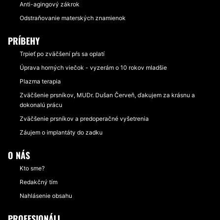
Anti-agingový zákrok
Odstraňovanie materských znamienok
PRÍBEHY
Trpieť po zväčšení pŕs sa oplatí
Úprava horných viečok - vyzerám o 10 rokov mladšie
Plazma terapia
Zväčšenie prsníkov, MUDr. Dušan Červeň, ďakujem za krásnu a
dokonalú prácu
Zväčšenie prsníkov a predoperačné vyšetrenia
Záujem o implantáty do zadku
O NÁS
Kto sme?
Redakčný tím
Nahlásenie obsahu
PROFESIONÁLI