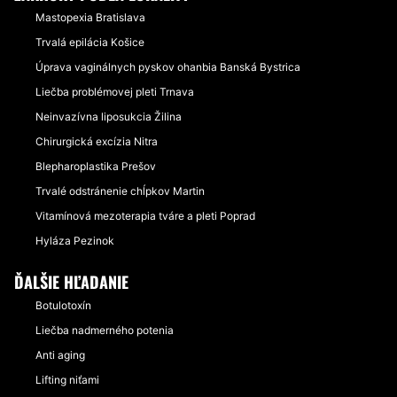
Mastopexia Bratislava
Trvalá epilácia Košice
Úprava vaginálnych pyskov ohanbia Banská Bystrica
Liečba problémovej pleti Trnava
Neinvazívna liposukcia Žilina
Chirurgická excízia Nitra
Blepharoplastika Prešov
Trvalé odstránenie chĺpkov Martin
Vitamínová mezoterapia tváre a pleti Poprad
Hyláza Pezinok
ĎALŠIE HĽADANIE
Botulotoxín
Liečba nadmerného potenia
Anti aging
Lifting niťami