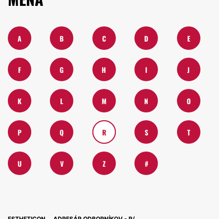
A
B
C
D
E
F
G
H
I
J
K
L
M
N
O
P
Q
R
S
T
U
V
Z
#
ESTHETICON
ADRESÁR ODBORNÍKOV - R