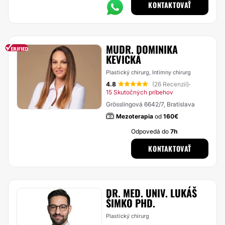
KONTAKTOVAŤ
MUDR. DOMINIKA
KEVICKÁ
Plastický chirurg, Intímny chirurg
4.8
(26 Recenzií)
·
15 Skutočných príbehov
Grösslingová 6642/7, Bratislava
Mezoterapia
od
160€
Odpovedá do
7h
KONTAKTOVAŤ
DR. MED. UNIV. LUKÁŠ
ŠIMKO PHD.
Plastický chirurg