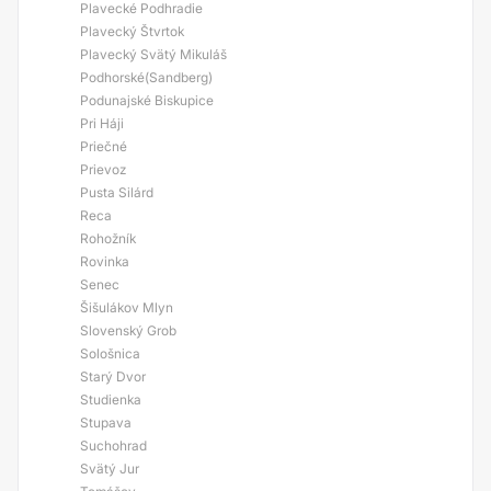
Plavecké Podhradie
Plavecký Štvrtok
Plavecký Svätý Mikuláš
Podhorské(Sandberg)
Podunajské Biskupice
Pri Háji
Priečné
Prievoz
Pusta Silárd
Reca
Rohožník
Rovinka
Senec
Šišulákov Mlyn
Slovenský Grob
Sološnica
Starý Dvor
Studienka
Stupava
Suchohrad
Svätý Jur