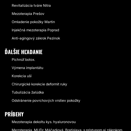
Revitalizácia tváre Nitra
Mezoterapia Prešov
Omladenie pokožky Martin
Injekčná mezoterapia Poprad
Anti-agingový zákrok Pezinok
ĎALŠIE HĽADANIE
Pichnúť botox.
Výmena implantátu
Korekcia uší
Chirurgické korekcie deformít ruky
Tubulizácia žalúdka
Odstránenie povrchových vrstiev pokožky
PRÍBEHY
Mezoterapia dekoltu kys. hyaluronovou
Mezoterapia, MUDr. Máčadiová, Bratislava, s prístupom aj zákrokom