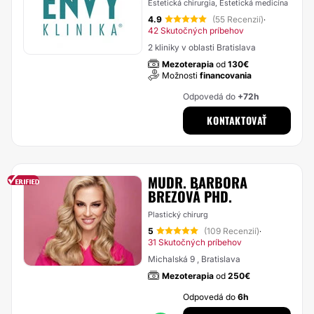
Estetická chirurgia, Estetická medicína
4.9
(55 Recenzií)
·
42 Skutočných príbehov
2 kliniky v oblasti Bratislava
Mezoterapia
od
130€
Možnosti
financovania
Odpovedá do
+72h
KONTAKTOVAŤ
MUDR. BARBORA
BREZOVÁ PHD.
Plastický chirurg
5
(109 Recenzií)
·
31 Skutočných príbehov
Michalská 9 , Bratislava
Mezoterapia
od
250€
Odpovedá do
6h