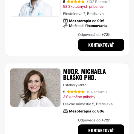
5
(102 Recenzií)
·
58 Skutočných príbehov
Einsteinova 7, Bratislava
Mezoterapia
od
99€
Možnosti
financovania
Odpovedá do
+72h
KONTAKTOVAŤ
MUDR. MICHAELA
BLAŠKO PHD.
Estetický lekár
5
(9 Recenzií)
·
3 Skutočné príbehy
Hlavné námestie 5, Bratislava
Mezoterapia
od
80€
Odpovedá do
+72h
KONTAKTOVAŤ