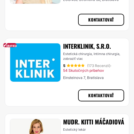
KONTAKTOVAŤ
INTERKLINIK, S.R.O.
Estetická chirurgia, Intímna chirurgia,
zobraziť viac
5
(173 Recenzií)
·
54 Skutočných príbehov
Einsteinova 7, Bratislava
KONTAKTOVAŤ
MUDR. KITTI MÁČADIOVÁ
Estetický lekár