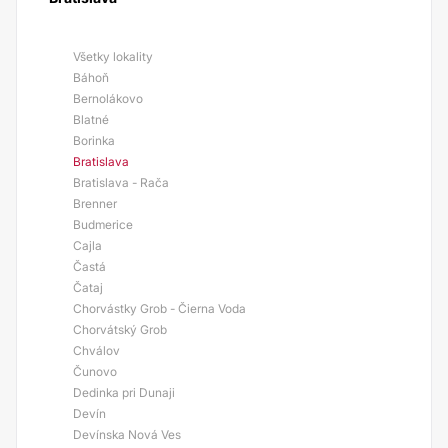
Všetky lokality
Báhoň
Bernolákovo
Blatné
Borinka
Bratislava
Bratislava - Rača
Brenner
Budmerice
Cajla
Častá
Čataj
Chorvástky Grob - Čierna Voda
Chorvátský Grob
Chválov
Čunovo
Dedinka pri Dunaji
Devín
Devínska Nová Ves