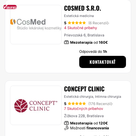
COSMED S.R.O.
Estetická medicína
5
(6 Recenzií)
·
4 Skutočné príbehy
Prievozská 6, Bratislava
Mezoterapia
od
160€
Odpovedá do
1h
KONTAKTOVAŤ
CONCEPT CLINIC
Estetická chirurgia, Intímna chirurgia
5
(176 Recenzií)
·
7 Skutočných príbehov
Žižkova 22B, Bratislava
Mezoterapia
od
120€
Možnosti
financovania