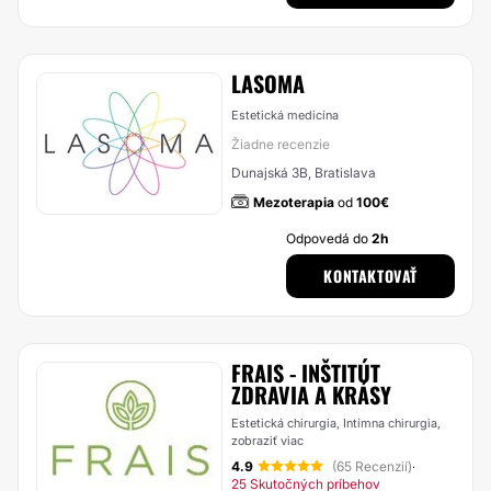
LASOMA
Estetická medicína
Žiadne recenzie
Dunajská 3B, Bratislava
Mezoterapia
od
100€
Odpovedá do
2h
KONTAKTOVAŤ
FRAIS - INŠTITÚT
ZDRAVIA A KRÁSY
Estetická chirurgia, Intímna chirurgia,
zobraziť viac
4.9
(65 Recenzií)
·
25 Skutočných príbehov