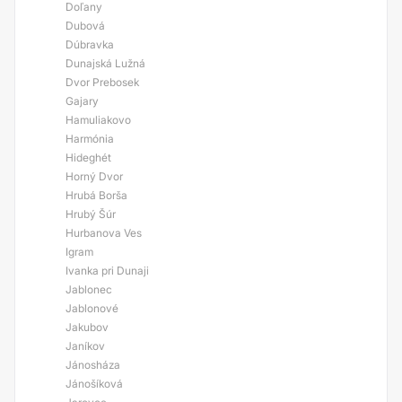
Doľany
Dubová
Dúbravka
Dunajská Lužná
Dvor Prebosek
Gajary
Hamuliakovo
Harmónia
Hideghét
Horný Dvor
Hrubá Borša
Hrubý Šúr
Hurbanova Ves
Igram
Ivanka pri Dunaji
Jablonec
Jablonové
Jakubov
Janíkov
Jánosháza
Jánošíková