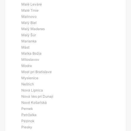
Malé Leváre
Malé Trnie
Malinovo
Malý Biel
Malý Madaras
Malý Šúr
Marianka
Mást
Matka Božia
Miloslavov
Modra
Most pri Bratislave
Myslenice
Neštich
Nová Lipnica
Nová Ves pri Dunaji
Nové Košariská
Pernek
Petržalka
Pezinok
Piesky