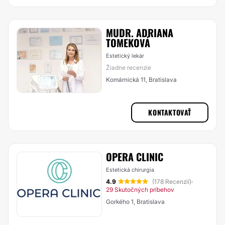
MUDR. ADRIANA
TOMEKOVÁ
Estetický lekár
Žiadne recenzie
Komárnická 11, Bratislava
KONTAKTOVAŤ
OPERA CLINIC
Estetická chirurgia
4.9
(178 Recenzií)
·
29 Skutočných príbehov
Gorkého 1, Bratislava