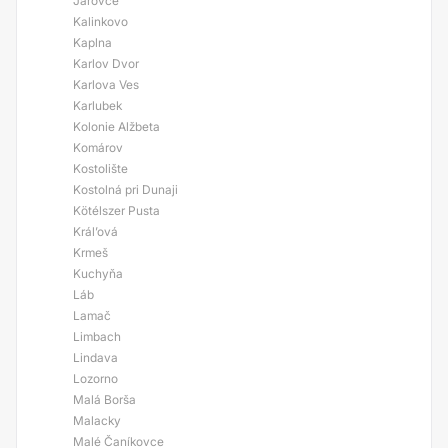
Jarovce
Kalinkovo
Kaplna
Karlov Dvor
Karlova Ves
Karlubek
Kolonie Alžbeta
Komárov
Kostolište
Kostolná pri Dunaji
Kötélszer Pusta
Král’ová
Krmeš
Kuchyňa
Láb
Lamač
Limbach
Lindava
Lozorno
Malá Borša
Malacky
Malé Čaníkovce