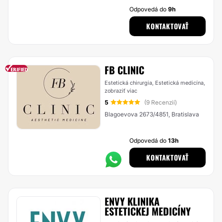
Odpovedá do
9h
KONTAKTOVAŤ
FB CLINIC
Estetická chirurgia, Estetická medicína,
zobraziť viac
5
(9 Recenzií)
Blagoevova 2673/4851, Bratislava
Odpovedá do
13h
KONTAKTOVAŤ
ENVY KLINIKA
ESTETICKEJ MEDICÍNY