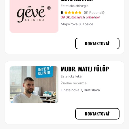
Estetická chirurgia
5
(61 Recenzií)
·
39 Skutočných príbehov
Mojmírova 8, Košice
KONTAKTOVAŤ
MUDR. MATEJ FÜLÖP
Estetický lekár
Žiadne recenzie
Einsteinova 7, Bratislava
KONTAKTOVAŤ