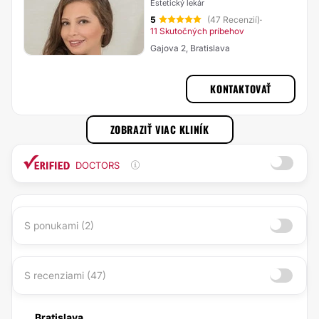
Estetický lekár
5
(47 Recenzií)
·
11 Skutočných príbehov
Gajova 2, Bratislava
KONTAKTOVAŤ
ZOBRAZIŤ VIAC KLINÍK
DOCTORS
S ponukami (2)
S recenziami (47)
Bratislava