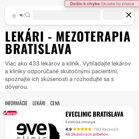
|
LEKÁRI -
MEZOTERAPIA
BRATISLAVA
Viac ako 433 lekárov a kliník. Vyhľadajte lekárov
a kliniky odporúčané skutočnými pacientmi,
spoznajte ich skúsenosti a rozhodujte sa s
dôverou.
INFORMÁCIE
LEKÁRI
CENA
EVECLINIC BRATISLAVA
Estetická chirurgia
4.9
(183 Recenzií)
·
46 Skutočných príbehov