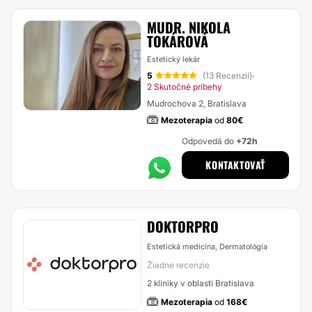
MUDR. NIKOLA
TOKÁROVÁ
Estetický lekár
5
(13 Recenzií)
·
2 Skutočné príbehy
Mudrochova 2, Bratislava
Mezoterapia
od
80€
Odpovedá do
+72h
KONTAKTOVAŤ
DOKTORPRO
Estetická medicína, Dermatológia
Žiadne recenzie
2 kliniky v oblasti Bratislava
Mezoterapia
od
168€