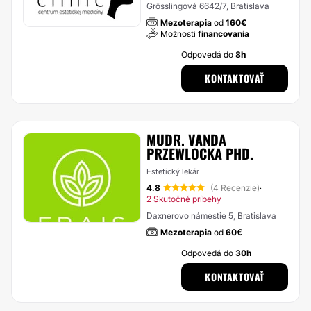
Grösslingová 6642/7, Bratislava
Mezoterapia
od
160€
Možnosti
financovania
Odpovedá do
8h
KONTAKTOVAŤ
MUDR. VANDA
PRZEWLOCKA PHD.
Estetický lekár
4.8
(4 Recenzie)
·
2 Skutočné príbehy
Daxnerovo námestie 5, Bratislava
Mezoterapia
od
60€
Odpovedá do
30h
KONTAKTOVAŤ