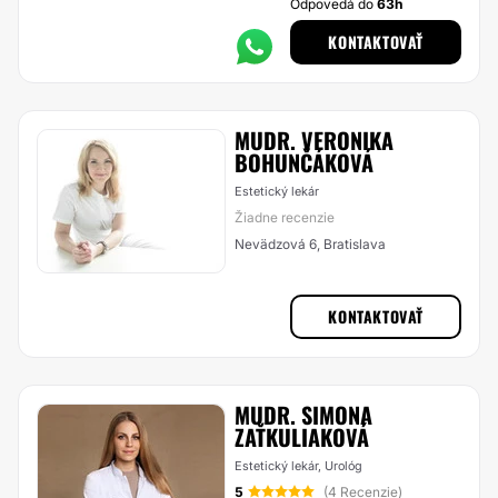
Odpovedá do
63h
KONTAKTOVAŤ
MUDR. VERONIKA
BOHUNČÁKOVÁ
Estetický lekár
Žiadne recenzie
Nevädzová 6, Bratislava
KONTAKTOVAŤ
MUDR. SIMONA
ZAŤKULIAKOVÁ
Estetický lekár, Urológ
5
(4 Recenzie)