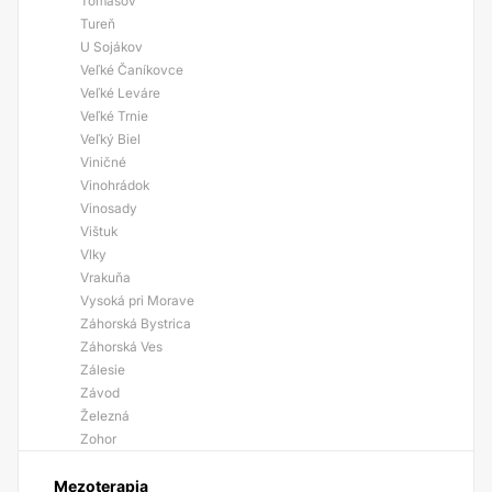
Tomášov
Tureň
U Sojákov
Veľké Čaníkovce
Veľké Leváre
Veľké Trnie
Veľký Biel
Viničné
Vinohrádok
Vinosady
Vištuk
Vlky
Vrakuňa
Vysoká pri Morave
Záhorská Bystrica
Záhorská Ves
Zálesie
Závod
Železná
Zohor
Mezoterapia