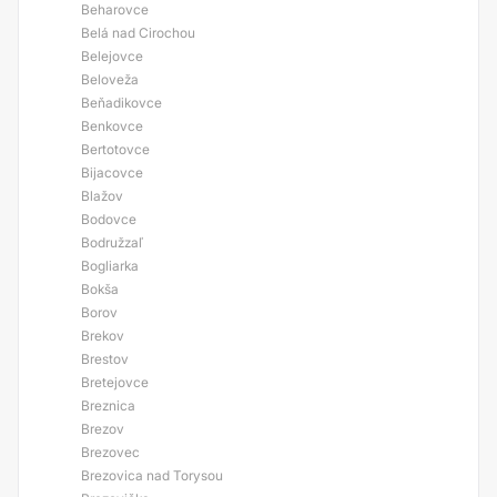
Beharovce
Belá nad Cirochou
Belejovce
Beloveža
Beňadikovce
Benkovce
Bertotovce
Bijacovce
Blažov
Bodovce
Bodružzaľ
Bogliarka
Bokša
Borov
Brekov
Brestov
Bretejovce
Breznica
Brezov
Brezovec
Brezovica nad Torysou