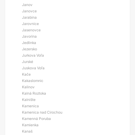
Janov
Janovce
Jarabina
Jarovnice
Jasenovce
Javorina
Jedlinka
Jezersko
Jurkova Voľa
Jurské
Juskova Voľa
Kače
Kakaslomnic
Kalinov
Kalná Roztoka
Kalnište
Kamenica
Kamenica nad Cirochou
Kamenná Poruba
Kamienka
Kanaš