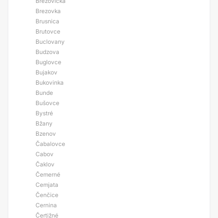
Brezovička
Brezovka
Brusnica
Brutovce
Buclovany
Budzova
Buglovce
Bujakov
Bukovinka
Bunde
Bušovce
Bystré
Bžany
Bzenov
Čabalovce
Cabov
Čaklov
Čemerné
Cemjata
Čenčice
Cernina
Čertižné