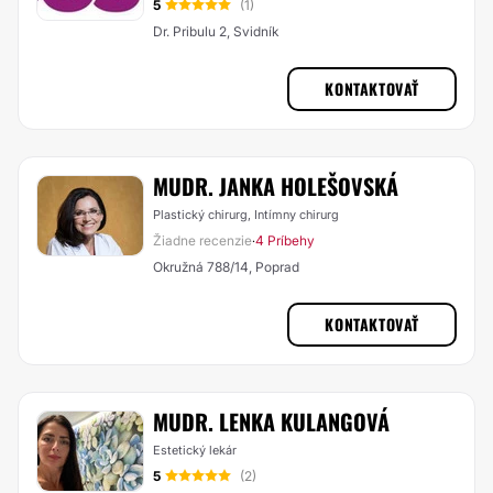
5
(1)
Dr. Pribulu 2, Svidník
KONTAKTOVAŤ
MUDR. JANKA HOLEŠOVSKÁ
Plastický chirurg, Intímny chirurg
Žiadne recenzie
4 Príbehy
·
Okružná 788/14, Poprad
KONTAKTOVAŤ
MUDR. LENKA KULANGOVÁ
Estetický lekár
5
(2)