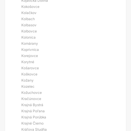
Kojatická Dolina
Kokošovce
Kolačkov
Kolbach
Kolbasov
Kolbovce
Kolonica
Komárany
Koprivnica
Korejovce
Korytné
Košarovce
Koškovce
Kožany
Kozelec
Kožuchovce
Kračúnovce
Krajná Bystrá
Krajná Pol’ana
Krajná Porúbka
Krajné Čierno
Kráľova Studňa