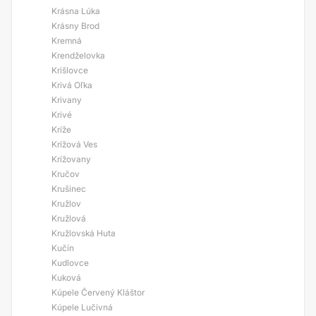
Krásna Lúka
Krásny Brod
Kremná
Krendželovka
Krišlovce
Krivá Oľka
Krivany
Krivé
Kríže
Krížová Ves
Krížovany
Kručov
Krušinec
Kružlov
Kružlová
Kružlovská Huta
Kučín
Kudlovce
Kuková
Kúpele Červený Kláštor
Kúpele Lučivná