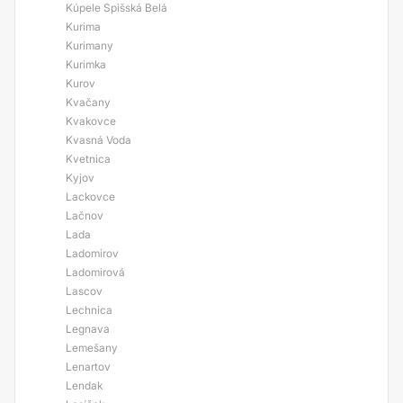
Kúpele Spišská Belá
Kurima
Kurimany
Kurimka
Kurov
Kvačany
Kvakovce
Kvasná Voda
Kvetnica
Kyjov
Lackovce
Lačnov
Lada
Ladomirov
Ladomirová
Lascov
Lechnica
Legnava
Lemešany
Lenartov
Lendak