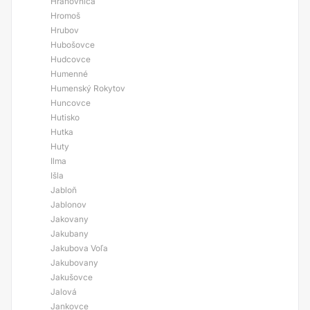
Hranovnica
Hromoš
Hrubov
Hubošovce
Hudcovce
Humenné
Humenský Rokytov
Huncovce
Hutisko
Hutka
Huty
Ilma
Išla
Jabloň
Jablonov
Jakovany
Jakubany
Jakubova Voľa
Jakubovany
Jakušovce
Jalová
Jankovce