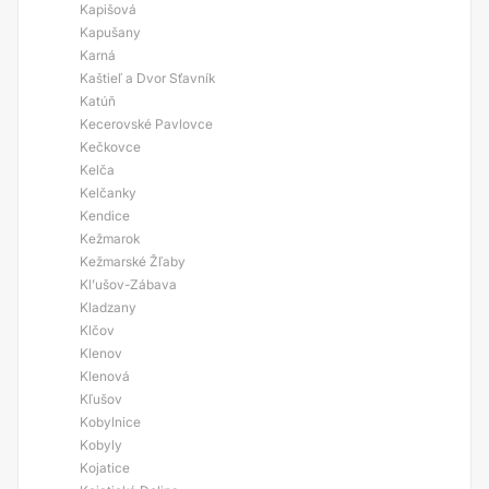
Kapišová
Kapušany
Karná
Kaštieľ a Dvor Sťavník
Katúň
Kecerovské Pavlovce
Kečkovce
Kelča
Kelčanky
Kendice
Kežmarok
Kežmarské Žľaby
Kl’ušov-Zábava
Kladzany
Klčov
Klenov
Klenová
Kľušov
Kobylnice
Kobyly
Kojatice