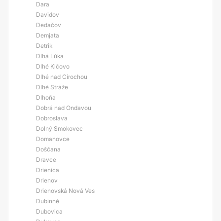
Dara
Davidov
Dedačov
Demjata
Detrik
Dlhá Lúka
Dlhé Klčovo
Dlhé nad Cirochou
Dlhé Stráže
Dlhoňa
Dobrá nad Ondavou
Dobroslava
Dolný Smokovec
Domanovce
Doščana
Dravce
Drienica
Drienov
Drienovská Nová Ves
Dubinné
Dubovica