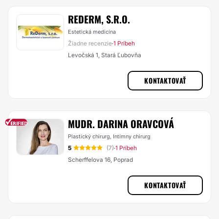
REDERM, S.R.O.
Estetická medicína
Žiadne recenzie
1 Príbeh
·
Levočská 1, Stará Ľubovňa
KONTAKTOVAŤ
MUDR. DARINA ORAVCOVÁ
Plastický chirurg, Intímny chirurg
5
(7)
1 Príbeh
·
Scherffelova 16, Poprad
KONTAKTOVAŤ