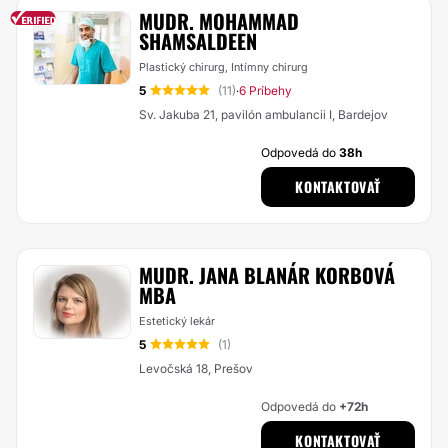
MUDR. MOHAMMAD
SHAMSALDEEN
Plastický chirurg, Intímny chirurg
5
(11)
6 Príbehy
·
Sv. Jakuba 21, pavilón ambulancii I, Bardejov
Odpovedá do
38h
KONTAKTOVAŤ
MUDR. JANA BLANÁR KORBOVÁ
MBA
Estetický lekár
5
(1)
Levočská 18, Prešov
Odpovedá do
+72h
KONTAKTOVAŤ