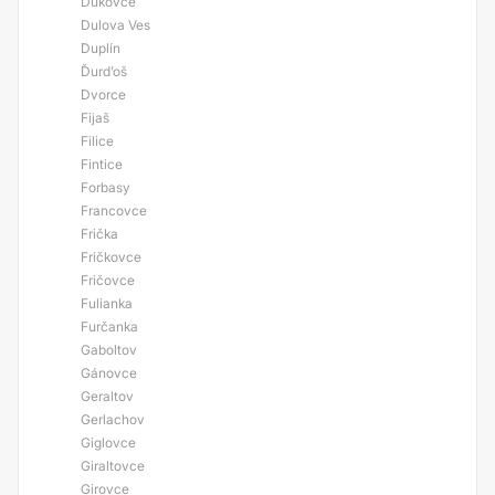
Dukovce
Dulova Ves
Duplín
Ďurd’oš
Dvorce
Fijaš
Filice
Fintice
Forbasy
Francovce
Frička
Fričkovce
Fričovce
Fulianka
Furčanka
Gaboltov
Gánovce
Geraltov
Gerlachov
Giglovce
Giraltovce
Girovce