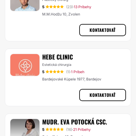
5
(23)
13 Príbehy
·
M.M.Hodžu 10, Zvolen
KONTAKTOVAŤ
HEBE CLINIC
Estetická chirurgia
5
(1)
1 Príbeh
·
Bardejovské Kúpele 1977, Bardejov
KONTAKTOVAŤ
MUDR. EVA POTOCKÁ CSC.
5
(16)
21 Príbehy
·