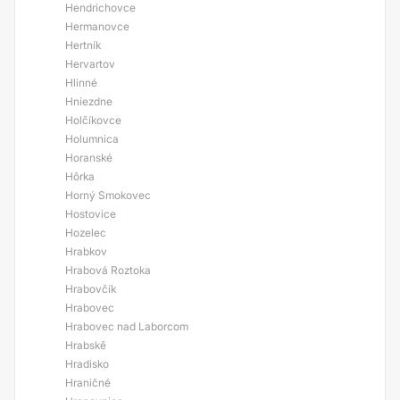
Hendrichovce
Hermanovce
Hertník
Hervartov
Hlinné
Hniezdne
Holčíkovce
Holumnica
Horanské
Hôrka
Horný Smokovec
Hostovice
Hozelec
Hrabkov
Hrabová Roztoka
Hrabovčík
Hrabovec
Hrabovec nad Laborcom
Hrabskě
Hradisko
Hraničné