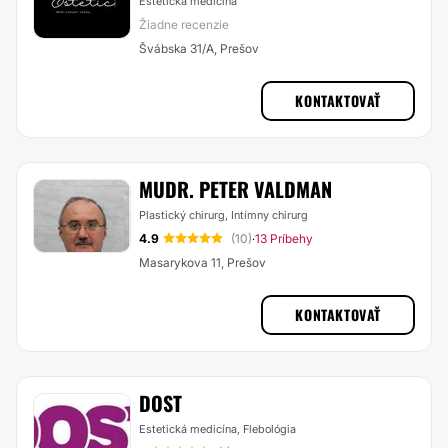
Estetická medicína
Žiadne recenzie
Švábska 31/A, Prešov
KONTAKTOVAŤ
MUDR. PETER VALDMAN
Plastický chirurg, Intímny chirurg
4.9
(10)
13 Príbehy
·
Masarykova 11, Prešov
KONTAKTOVAŤ
DOST
Estetická medicína, Flebológia