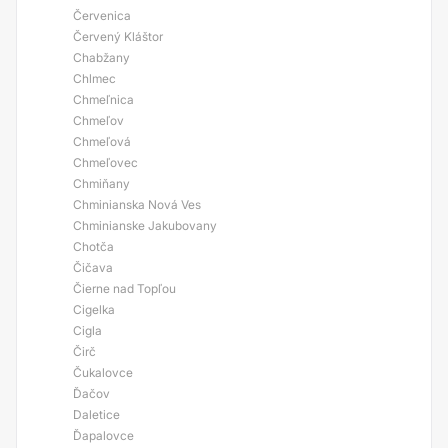
Červenica
Červený Kláštor
Chabžany
Chlmec
Chmeľnica
Chmeľov
Chmeľová
Chmeľovec
Chmiňany
Chminianska Nová Ves
Chminianske Jakubovany
Chotča
Čičava
Čierne nad Topľou
Cigelka
Cigla
Čirč
Čukalovce
Ďačov
Daletice
Ďapalovce