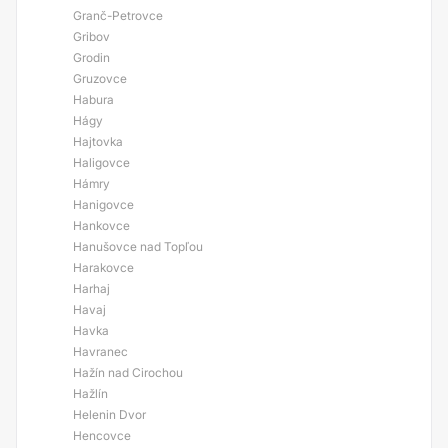
Granč-Petrovce
Gribov
Grodin
Gruzovce
Habura
Hágy
Hajtovka
Haligovce
Hámry
Hanigovce
Hankovce
Hanušovce nad Topľou
Harakovce
Harhaj
Havaj
Havka
Havranec
Hažín nad Cirochou
Hažlín
Helenin Dvor
Hencovce