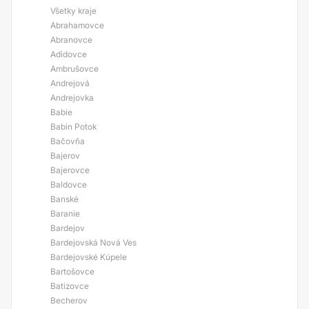
Všetky kraje
Abrahamovce
Abranovce
Adidovce
Ambrušovce
Andrejová
Andrejovka
Babie
Babin Potok
Bačovňa
Bajerov
Bajerovce
Baldovce
Banské
Baranie
Bardejov
Bardejovská Nová Ves
Bardejovské Kúpele
Bartošovce
Batizovce
Becherov