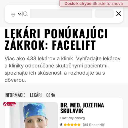
|
LEKÁRI PONÚKAJÚCI
ZÁKROK:
FACELIFT
Viac ako 433 lekárov a kliník. Vyhľadajte lekárov
a kliniky odporúčané skutočnými pacientmi,
spoznajte ich skúsenosti a rozhodujte sa s
dôverou.
INFORMÁCIE
LEKÁRI
CENA
DR. MED. JOZEFINA
SKULAVIK
Plastický chirurg
5
(84 Recenzií)
·