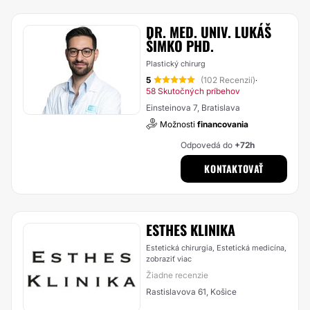
DR. MED. UNIV. LUKÁŠ
ŠIMKO PHD.
Plastický chirurg
5
(102 Recenzií)
·
58 Skutočných príbehov
Einsteinova 7, Bratislava
Možnosti
financovania
Odpovedá do
+72h
KONTAKTOVAŤ
ESTHES KLINIKA
Estetická chirurgia, Estetická medicína,
zobraziť viac
Žiadne recenzie
Rastislavova 61, Košice