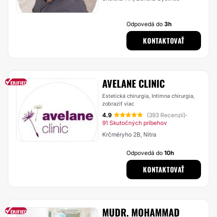
Odpovedá do
3h
KONTAKTOVAŤ
AVELANE CLINIC
Estetická chirurgia, Intímna chirurgia,
zobraziť viac
4.9
(393 Recenzií)
·
91 Skutočných príbehov
Krčméryho 2B, Nitra
Odpovedá do
10h
KONTAKTOVAŤ
MUDR. MOHAMMAD