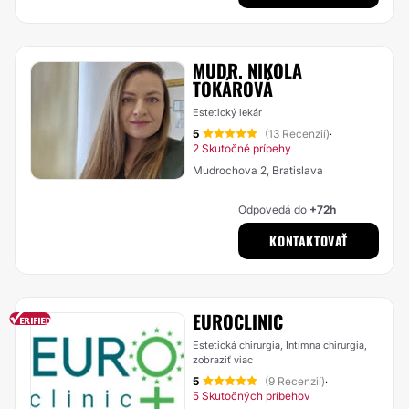
MUDR. NIKOLA
TOKÁROVÁ
Estetický lekár
5
(13 Recenzií)
·
2 Skutočné príbehy
Mudrochova 2, Bratislava
Odpovedá do
+72h
KONTAKTOVAŤ
EUROCLINIC
Estetická chirurgia, Intímna chirurgia,
zobraziť viac
5
(9 Recenzií)
·
5 Skutočných príbehov