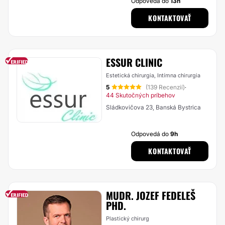
Odpovedá do
13h
KONTAKTOVAŤ
ESSUR CLINIC
Estetická chirurgia, Intímna chirurgia
5
(139 Recenzií)
·
44 Skutočných príbehov
Sládkovičova 23, Banská Bystrica
Odpovedá do
9h
KONTAKTOVAŤ
MUDR. JOZEF FEDELEŠ
PHD.
Plastický chirurg