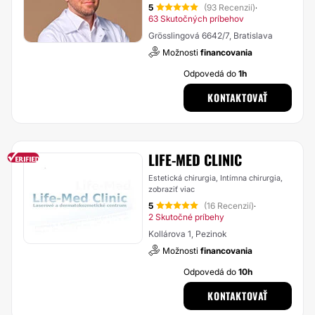
5
(93 Recenzií)
·
63 Skutočných príbehov
Grösslingová 6642/7, Bratislava
Možnosti
financovania
Odpovedá do
1h
KONTAKTOVAŤ
LIFE-MED CLINIC
Estetická chirurgia, Intímna chirurgia,
zobraziť viac
5
(16 Recenzií)
·
2 Skutočné príbehy
Kollárova 1, Pezinok
Možnosti
financovania
Odpovedá do
10h
KONTAKTOVAŤ