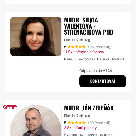
MUDR. SILVIA
VALENTOVÁ -
STRENÁČIKOVÁ PHD
Plastický chirurg
5
(26 Recenzií)
·
11 Skutočných príbehov
Nám. L. Svobodu 1, Banská Bystrica
Odpovedá do
+72h
KONTAKTOVAŤ
MUDR. JÁN ZELEŇÁK
Plastický chirurg
5
(29 Recenzií)
·
2 Skutočné príbehy
Školská 11A, Banská Bystrica