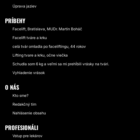
Úprava jaziev
PRÍBEHY
Facelift, Bratislava, MUDr. Martin Boháč
Facelift tváre a krku
celá tvár omladla po faceliftingu, 44 rokov
Lifting tvare a krku, očne viečka
Schudla som 6 kg a veľmi sa mi prehĺbili vrásky na tvári.
Vyhladenie vrások
O NÁS
Kto sme?
Redakčný tím
Nahlásenie obsahu
PROFESIONÁLI
Vstup pre lekárov