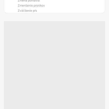
Zmena pohlavia
Zmenšenie prsníkov
Zväčšenie pŕs