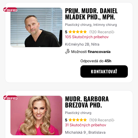
PRIM. MUDR. DANIEL
MLÁDEK PHD., MPH.
Plastický chirurg, Intímny chirurg
5
(120 Recenzií)
·
105 Skutočných príbehov
Krčméryho 2B, Nitra
Možnosti
financovania
Odpovedá do
45h
KONTAKTOVAŤ
MUDR. BARBORA
BREZOVÁ PHD.
Plastický chirurg
5
(109 Recenzií)
·
31 Skutočných príbehov
Michalská 9 , Bratislava