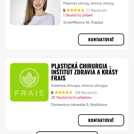
Plastický chirurg, Intímny chirurg
5
(7 Recenzií)
·
1 Skutočný príbeh
Scherffelova 16, Poprad
KONTAKTOVAŤ
PLASTICKÁ CHIRURGIA -
INŠTITÚT ZDRAVIA A KRÁSY
FRAIS
Estetická chirurgia, Intímna chirurgia
5
(28 Recenzií)
·
25 Skutočných príbehov
Daxnerovo námestie 5, Bratislava
KONTAKTOVAŤ