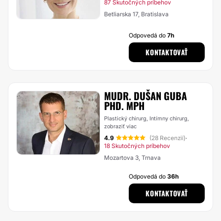
87 Skutočných príbehov
Betliarska 17, Bratislava
Odpovedá do
7h
KONTAKTOVAŤ
MUDR. DUŠAN GUBA
PHD. MPH
Plastický chirurg, Intímny chirurg,
zobraziť viac
4.9
(28 Recenzií)
·
18 Skutočných príbehov
Mozartova 3, Trnava
Odpovedá do
36h
KONTAKTOVAŤ