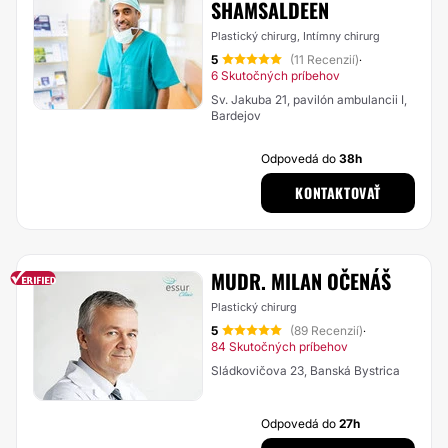
SHAMSALDEEN
Plastický chirurg, Intímny chirurg
5
(11 Recenzií)
·
6 Skutočných príbehov
Sv. Jakuba 21, pavilón ambulancii I,
Bardejov
Odpovedá do
38h
KONTAKTOVAŤ
MUDR. MILAN OČENÁŠ
Plastický chirurg
5
(89 Recenzií)
·
84 Skutočných príbehov
Sládkovičova 23, Banská Bystrica
Odpovedá do
27h