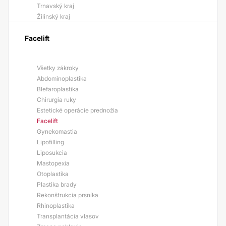
Trnavský kraj
Žilinský kraj
Facelift
Všetky zákroky
Abdominoplastika
Blefaroplastika
Chirurgia ruky
Estetické operácie prednožia
Facelift
Gynekomastia
Lipofilling
Liposukcia
Mastopexia
Otoplastika
Plastika brady
Rekonštrukcia prsníka
Rhinoplastika
Transplantácia vlasov