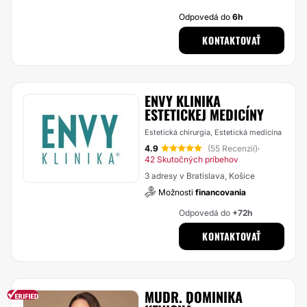
Odpovedá do
6h
KONTAKTOVAŤ
ENVY KLINIKA
ESTETICKEJ MEDICÍNY
Estetická chirurgia, Estetická medicína
4.9
(55 Recenzií)
·
42 Skutočných príbehov
3 adresy v Bratislava, Košice
Možnosti
financovania
Odpovedá do
+72h
KONTAKTOVAŤ
MUDR. DOMINIKA