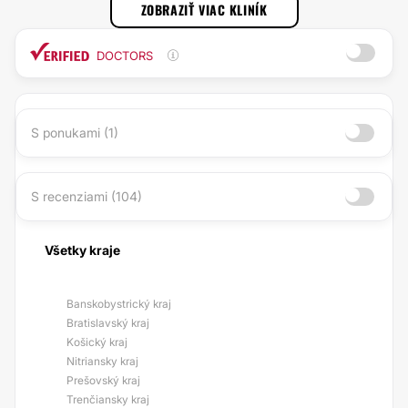
ZOBRAZIŤ VIAC KLINÍK
DOCTORS
S ponukami (1)
S recenziami (104)
Všetky kraje
Banskobystrický kraj
Bratislavský kraj
Košický kraj
Nitriansky kraj
Prešovský kraj
Trenčiansky kraj