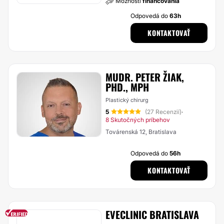
Možnosti
financovania
Odpovedá do
63h
KONTAKTOVAŤ
MUDR. PETER ŽIAK,
PHD., MPH
Plastický chirurg
5
(27 Recenzií)
·
8 Skutočných príbehov
Továrenská 12, Bratislava
Odpovedá do
56h
KONTAKTOVAŤ
EVECLINIC BRATISLAVA