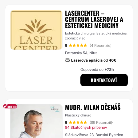
LASERCENTER –
CENTRUM LASEROVEJ A
ESTETICKEJ MEDICÍNY
Estetická chirurgia, Estetická medicína,
zobraziť viac
5
(4 Recenzie)
Fatranská 5A, Nitra
Laserová epilácia
od
40€
Odpovedá do
+72h
KONTAKTOVAŤ
MUDR. MILAN OČENÁŠ
Plastický chirurg
5
(89 Recenzií)
·
84 Skutočných príbehov
Sládkovičova 23, Banská Bystrica