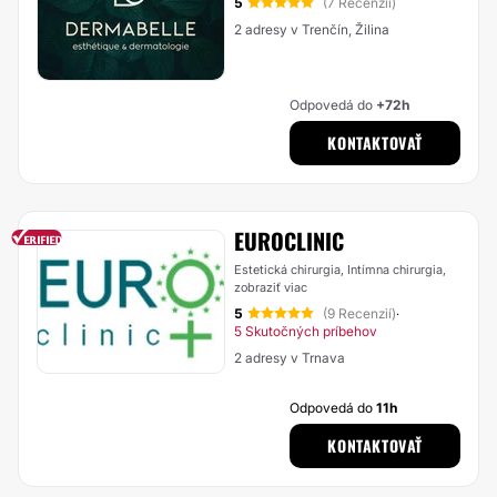
5
(7 Recenzií)
2 adresy v Trenčín, Žilina
Odpovedá do
+72h
KONTAKTOVAŤ
EUROCLINIC
Estetická chirurgia, Intímna chirurgia,
zobraziť viac
5
(9 Recenzií)
·
5 Skutočných príbehov
2 adresy v Trnava
Odpovedá do
11h
KONTAKTOVAŤ