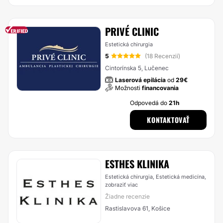
PRIVÉ CLINIC
Estetická chirurgia
5
(18 Recenzií)
Cintorínska 5, Lučenec
Laserová epilácia
od
29€
Možnosti
financovania
Odpovedá do
21h
KONTAKTOVAŤ
ESTHES KLINIKA
Estetická chirurgia, Estetická medicína,
zobraziť viac
Žiadne recenzie
Rastislavova 61, Košice