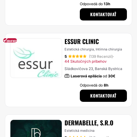
Odpovedá do
13h
KONTAKTOVAŤ
ESSUR CLINIC
Estetická chirurgia, Intímna chirurgia
5
(139 Recenzií)
·
44 Skutočných príbehov
Sládkovičova 23, Banská Bystrica
Laserová epilácia
od
30€
Odpovedá do
8h
KONTAKTOVAŤ
DERMABELLE, S.R.O
Estetická medicína