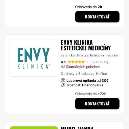
Odpovedá do
2h
KONTAKTOVAŤ
ENVY KLINIKA
ESTETICKEJ MEDICÍNY
Estetická chirurgia, Estetická medicína
4.9
(55 Recenzií)
·
42 Skutočných príbehov
3 adresy v Bratislava, Košice
Laserová epilácia
od
30€
Možnosti
financovania
Odpovedá do
+72h
KONTAKTOVAŤ