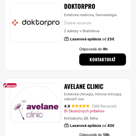
DOKTORPRO
Estetická medicína, Dermatológia
Žiadne recenzie
2 adresy v Bratislava
Laserová epilácia
od
25€
Odpovedá do
9h
KONTAKTOVAŤ
AVELANE CLINIC
Estetická chirurgia, Intímna chirurgia,
zobraziť viac
4.9
(393 Recenzií)
·
91 Skutočných príbehov
Krčméryho 2B, Nitra
Laserová epilácia
od
40€
Odpovedá do
10h