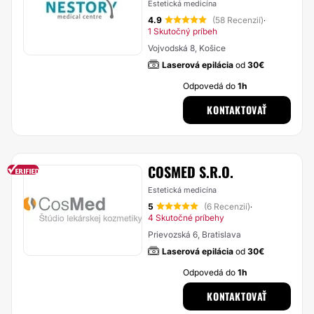
Estetická medicína
4.9
(58 Recenzií)
·
1 Skutočný príbeh
Vojvodská 8, Košice
Laserová epilácia
od
30€
Odpovedá do
1h
KONTAKTOVAŤ
COSMED S.R.O.
Estetická medicína
5
(6 Recenzií)
·
4 Skutočné príbehy
Prievozská 6, Bratislava
Laserová epilácia
od
30€
Odpovedá do
1h
KONTAKTOVAŤ