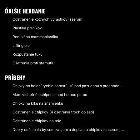
ĎALŠIE HĽADANIE
Odstránenie kožných výrastkov laserom
Plastika prsníkov
Redukčná mammoplastika
Lifting pier
Rozpúšťanie tuku
Ošetrenia proti starnutiu
PRÍBEHY
Chlpky po holení rýchlo narastú, sú pod pazuchou s prechodo...
Mám viditeľné ochlpenie nad hornou perou
Chlpky na krku na znamienku
Odstránenie chĺpkov (4 ošetrenia troch oblastí)
Odstránenie chĺpkov na tele
Dobrý deň, mala by som zaujem o depilaciu chlpkov leaserom, ...