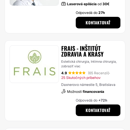
Laserová epilácia
od
30€
Odpovedá do
27h
KONTAKTOVAŤ
FRAIS - INŠTITÚT
ZDRAVIA A KRÁSY
Estetická chirurgia, Intímna chirurgia,
zobraziť viac
4.9
(65 Recenzií)
·
25 Skutočných príbehov
Daxnerovo námestie 5, Bratislava
Možnosti
financovania
Odpovedá do
+72h
KONTAKTOVAŤ