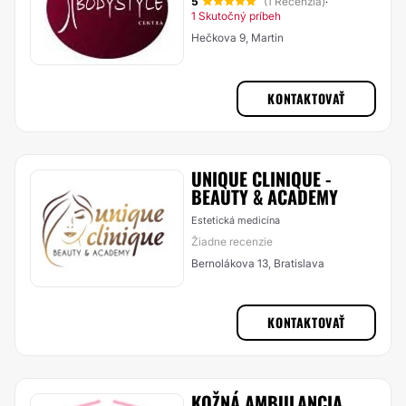
5
(1 Recenzia)
·
1 Skutočný príbeh
Hečkova 9, Martin
KONTAKTOVAŤ
UNIQUE CLINIQUE -
BEAUTY & ACADEMY
Estetická medicína
Žiadne recenzie
Bernolákova 13, Bratislava
KONTAKTOVAŤ
KOŽNÁ AMBULANCIA