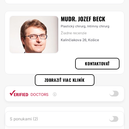
MUDR. JOZEF BECK
Plastický chirurg, Intímny chirurg
Žiadne recenzie
Kalinčiakova 26, Košice
KONTAKTOVAŤ
ZOBRAZIŤ VIAC KLINÍK
DOCTORS
S ponukami (2)