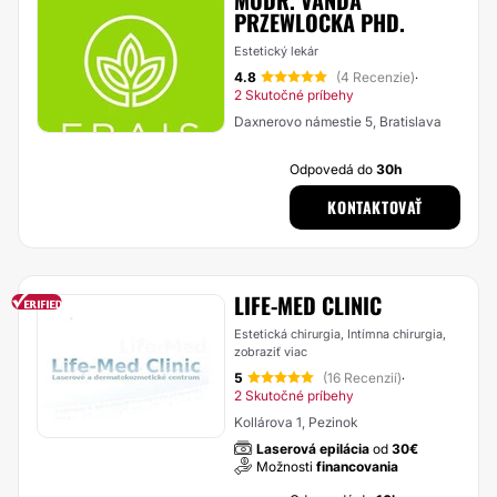
MUDR. VANDA
PRZEWLOCKA PHD.
Estetický lekár
4.8
(4 Recenzie)
·
2 Skutočné príbehy
Daxnerovo námestie 5, Bratislava
Odpovedá do
30h
KONTAKTOVAŤ
LIFE-MED CLINIC
Estetická chirurgia, Intímna chirurgia,
zobraziť viac
5
(16 Recenzií)
·
2 Skutočné príbehy
Kollárova 1, Pezinok
Laserová epilácia
od
30€
Možnosti
financovania