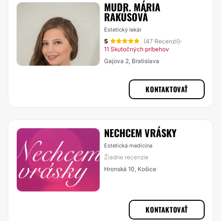
MUDR. MÁRIA
RAKÚSOVÁ
Estetický lekár
5
(47 Recenzií)
·
11 Skutočných príbehov
Gajova 2, Bratislava
KONTAKTOVAŤ
NECHCEM VRÁSKY
Estetická medicína
Žiadne recenzie
Hronská 10, Košice
KONTAKTOVAŤ