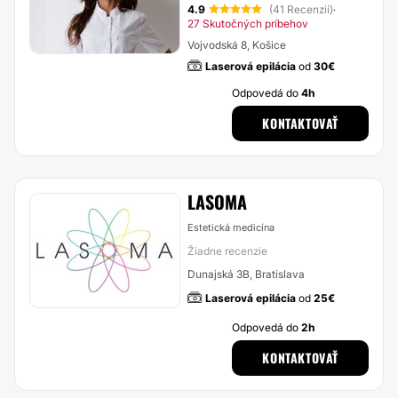
4.9
(41 Recenzií)
·
27 Skutočných príbehov
Vojvodská 8, Košice
Laserová epilácia
od
30€
Odpovedá do
4h
KONTAKTOVAŤ
LASOMA
Estetická medicína
Žiadne recenzie
Dunajská 3B, Bratislava
Laserová epilácia
od
25€
Odpovedá do
2h
KONTAKTOVAŤ