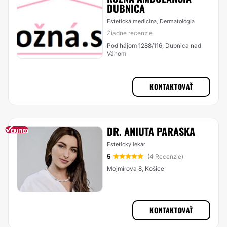
DUBNICA
Estetická medicína, Dermatológia
Žiadne recenzie
Pod hájom 1288/116, Dubnica nad
Váhom
KONTAKTOVAŤ
DR. ANIUTA PARASKA
Estetický lekár
5
(4 Recenzie)
Mojmírova 8, Košice
KONTAKTOVAŤ