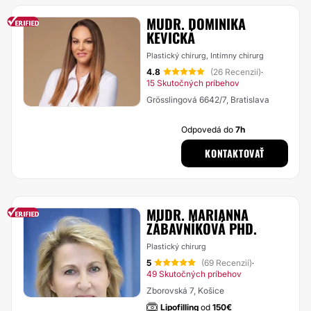
MUDR. DOMINIKA
KEVICKÁ
Plastický chirurg, Intímny chirurg
4.8
(26 Recenzií)
·
15 Skutočných príbehov
Grösslingová 6642/7, Bratislava
Odpovedá do
7h
KONTAKTOVAŤ
MUDR. MARIANNA
ZÁBAVNÍKOVÁ PHD.
Plastický chirurg
5
(69 Recenzií)
·
49 Skutočných príbehov
Zborovská 7, Košice
Lipofilling
od
150€