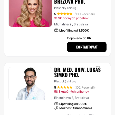
BREZOVÁ PHD.
Plastický chirurg
5
(109 Recenzií)
·
31 Skutočných príbehov
Michalská 9 , Bratislava
Lipofilling
od
1.500€
Odpovedá do
6h
KONTAKTOVAŤ
DR. MED. UNIV. LUKÁŠ
ŠIMKO PHD.
Plastický chirurg
5
(102 Recenzií)
·
58 Skutočných príbehov
Einsteinova 7, Bratislava
Lipofilling
od
999€
Možnosti
financovania