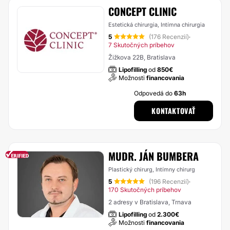
CONCEPT CLINIC
Estetická chirurgia, Intímna chirurgia
5
(176 Recenzií)
·
7 Skutočných príbehov
Žižkova 22B, Bratislava
Lipofilling
od
850€
Možnosti
financovania
Odpovedá do
63h
KONTAKTOVAŤ
MUDR. JÁN BUMBERA
Plastický chirurg, Intímny chirurg
5
(196 Recenzií)
·
170 Skutočných príbehov
2 adresy v Bratislava, Trnava
Lipofilling
od
2.300€
Možnosti
financovania