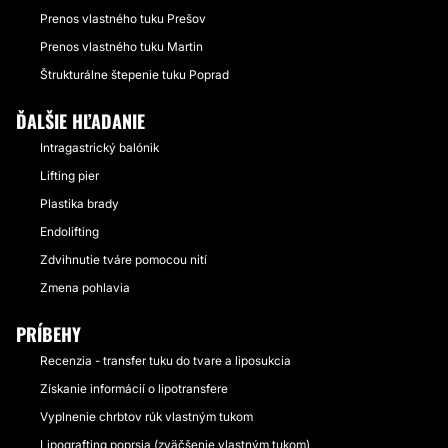
Prenos vlastného tuku Prešov
Prenos vlastného tuku Martin
Štrukturálne štepenie tuku Poprad
ĎALŠIE HĽADANIE
Intragastrický balónik
Lifting pier
Plastika brady
Endolifting
Zdvihnutie tváre pomocou nití
Zmena pohlavia
PRÍBEHY
Recenzia - transfer tuku do tvare a liposukcia
Získanie informácií o lipotransfere
Vyplnenie chrbtov rúk vlastným tukom
Lipografting poprsia (zväčšenie vlastným tukom)