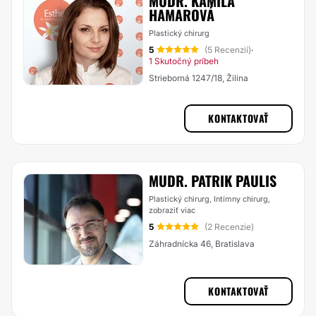
MUDR. KAMILA
HAMAROVÁ
Plastický chirurg
5
(5 Recenzií)
·
1 Skutočný príbeh
Strieborná 1247/18, Žilina
KONTAKTOVAŤ
MUDR. PATRIK PAULIS
Plastický chirurg, Intímny chirurg,
zobraziť viac
5
(2 Recenzie)
Záhradnícka 46, Bratislava
KONTAKTOVAŤ