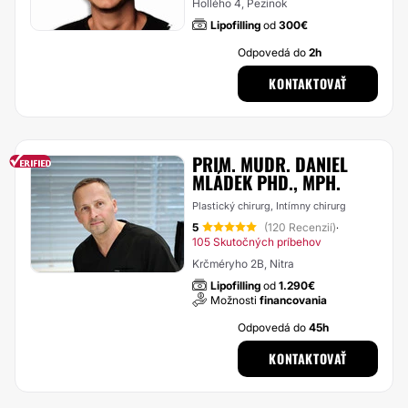
Hollého 4, Pezinok
Lipofilling
od
300€
Odpovedá do
2h
KONTAKTOVAŤ
PRIM. MUDR. DANIEL
MLÁDEK PHD., MPH.
Plastický chirurg, Intímny chirurg
5
(120 Recenzií)
·
105 Skutočných príbehov
Krčméryho 2B, Nitra
Lipofilling
od
1.290€
Možnosti
financovania
Odpovedá do
45h
KONTAKTOVAŤ