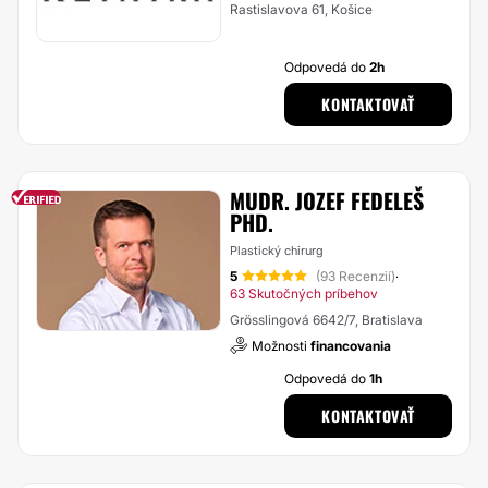
Rastislavova 61, Košice
Odpovedá do
2h
KONTAKTOVAŤ
MUDR. JOZEF FEDELEŠ
PHD.
Plastický chirurg
5
(93 Recenzií)
·
63 Skutočných príbehov
Grösslingová 6642/7, Bratislava
Možnosti
financovania
Odpovedá do
1h
KONTAKTOVAŤ