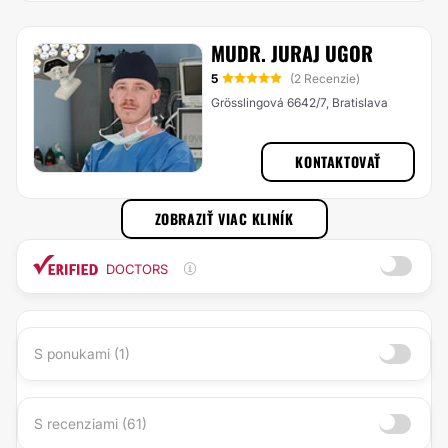
MUDR. JURAJ UGOR
5
(2 Recenzie)
Grösslingová 6642/7, Bratislava
KONTAKTOVAŤ
ZOBRAZIŤ VIAC KLINÍK
DOCTORS
S ponukami (1)
S recenziami (61)