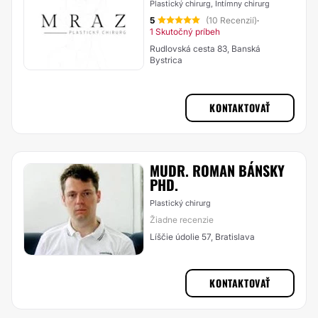
Plastický chirurg, Intímny chirurg
5
(10 Recenzií)
·
1 Skutočný príbeh
Rudlovská cesta 83, Banská
Bystrica
KONTAKTOVAŤ
MUDR. ROMAN BÁNSKY
PHD.
Plastický chirurg
Žiadne recenzie
Líščie údolie 57, Bratislava
KONTAKTOVAŤ