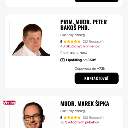
PRIM. MUDR. PETER
BAKOŠ PHD.
Plastický chirurg
5
(32 Recenzií)
·
40 Skutočných príbehov
Špitálska 6, Nitra
Lipofilling
od
350€
Odpovedá do
+72h
KONTAKTOVAŤ
MUDR. MAREK ŠIPKA
Plastický chirurg
5
(33 Recenzií)
·
36 Skutočných príbehov