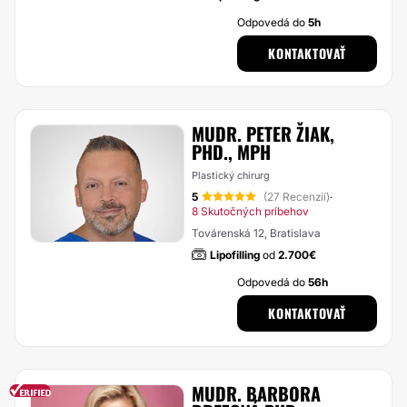
Odpovedá do
5h
KONTAKTOVAŤ
MUDR. PETER ŽIAK,
PHD., MPH
Plastický chirurg
5
(27 Recenzií)
·
8 Skutočných príbehov
Továrenská 12, Bratislava
Lipofilling
od
2.700€
Odpovedá do
56h
KONTAKTOVAŤ
MUDR. BARBORA