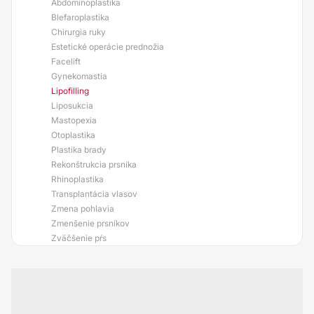
Abdominoplastika
Blefaroplastika
Chirurgia ruky
Estetické operácie prednožia
Facelift
Gynekomastia
Lipofilling
Liposukcia
Mastopexia
Otoplastika
Plastika brady
Rekonštrukcia prsníka
Rhinoplastika
Transplantácia vlasov
Zmena pohlavia
Zmenšenie prsníkov
Zväčšenie pŕs