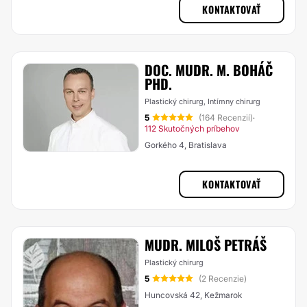
KONTAKTOVAŤ
DOC. MUDR. M. BOHÁČ
PHD.
Plastický chirurg, Intímny chirurg
5
(164 Recenzií)
·
112 Skutočných príbehov
Gorkého 4, Bratislava
KONTAKTOVAŤ
MUDR. MILOŠ PETRÁŠ
Plastický chirurg
5
(2 Recenzie)
Huncovská 42, Kežmarok