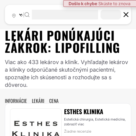
|
LEKÁRI PONÚKAJÚCI
ZÁKROK:
LIPOFILLING
Viac ako 433 lekárov a kliník. Vyhľadajte lekárov
a kliniky odporúčané skutočnými pacientmi,
spoznajte ich skúsenosti a rozhodujte sa s
dôverou.
INFORMÁCIE
LEKÁRI
CENA
ESTHES KLINIKA
Estetická chirurgia, Estetická medicína,
zobraziť viac
Žiadne recenzie