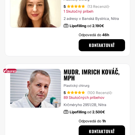
5
(13 Recenzií)
·
1 Skutočný príbeh
2 adresy v Banská Bystrica, Nitra
Lipofilling
od
2.190€
Odpovedá do
46h
KONTAKTOVAŤ
MUDR. IMRICH KOVÁČ,
MPH
Plastický chirurg
5
(100 Recenzií)
·
89 Skutočných príbehov
Krčméryho 2951/2B, Nitra
Lipofilling
od
2.500€
Odpovedá do
1h
KONTAKTOVAŤ