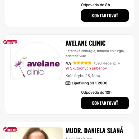
Odpovedá do
8h
KONTAKTOVAŤ
AVELANE CLINIC
Estetická chirurgia, Intímna chirurgia,
zobraziť viac
4.9
(393 Recenzií)
·
91 Skutočných príbehov
Krčméryho 2B, Nitra
Lipofilling
od
1.200€
Odpovedá do
10h
KONTAKTOVAŤ
MUDR. DANIELA SLANÁ
Plastický chirurg