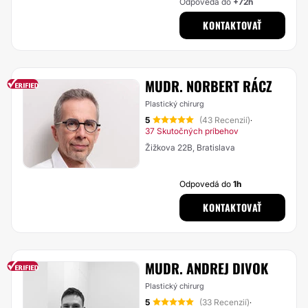
Odpovedá do
+72h
KONTAKTOVAŤ
MUDR. NORBERT RÁCZ
Plastický chirurg
5
(43 Recenzií)
·
37 Skutočných príbehov
Žižkova 22B, Bratislava
Odpovedá do
1h
KONTAKTOVAŤ
MUDR. ANDREJ DIVOK
Plastický chirurg
5
(33 Recenzií)
·